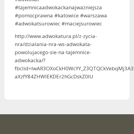
#tajemnicaadwokackanajwazniejsza
#pomocprawna #katowice #warszawa
#adwokatsurowiec #maciejsurowiec
http://www.adwokatura.pl/z-zycia-
nra/dzialania-nra-ws-adwokata-
powolujacego-sie-na-tajemnice-
adwokacka/?
fbclid=IwAR3OXoCkH0WcYY_Z3QTQCkVebqMj3A3
aXzfY84ZHWlEKDEr2hGcDskZ0lU