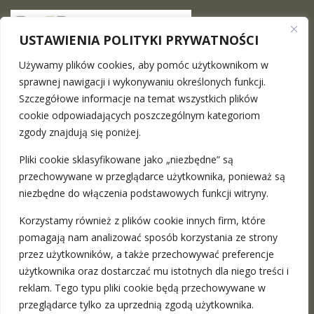
USTAWIENIA POLITYKI PRYWATNOŚCI
Używamy plików cookies, aby pomóc użytkownikom w
sprawnej nawigacji i wykonywaniu określonych funkcji.
The Maciej Surowiec Law Firm
is a place where you can
Szczegółowe informacje na temat wszystkich plików
find a professional legal advice in the full range. We provide
cookie odpowiadających poszczególnym kategoriom
stationary meetings in Warsaw and Katowice as well as the
zgody znajdują się poniżej.
remote ones
more
Pliki cookie sklasyfikowane jako „niezbędne” są
przechowywane w przeglądarce użytkownika, ponieważ są
ADRESY:
niezbędne do włączenia podstawowych funkcji witryny.
Korzystamy również z plików cookie innych firm, które
Warszawa, ul. Nowy Świat 49 / 201
pomagają nam analizować sposób korzystania ze strony
Katowice, ul. Francuska 35
przez użytkowników, a także przechowywać preferencje
użytkownika oraz dostarczać mu istotnych dla niego treści i
reklam. Tego typu pliki cookie będą przechowywane w
przeglądarce tylko za uprzednią zgodą użytkownika.