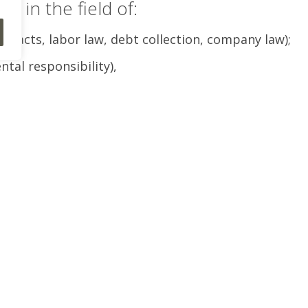
e in the field of:
tracts, labor law, debt collection, company law);
ntal responsibility),
e criminal code (e.g. fraud , thefts, fights, criminal
of personal rights, inheritance);
e State Treasury for damage caused by illegal action
owice.
 many branches of law