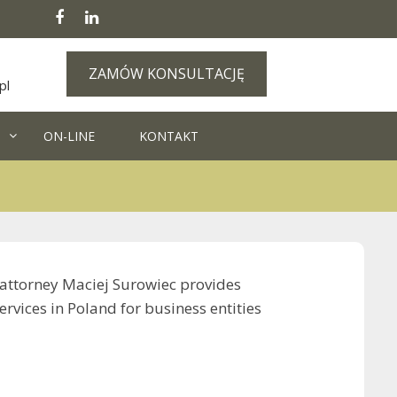
ZAMÓW KONSULTACJĘ
pl
ON-LINE
KONTAKT
attorney Maciej Surowiec provides
rvices in Poland for business entities