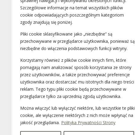
sprawnej nawigacji i wykonywaniu określonych funkcji.
Szczegółowe informacje na temat wszystkich plików
cookie odpowiadających poszczególnym kategoriom
zgody znajdują się poniżej.
Pliki cookie sklasyfikowane jako „niezbędne” są
przechowywane w przeglądarce użytkownika, ponieważ są
niezbędne do włączenia podstawowych funkcji witryny.
Korzystamy również z plików cookie innych firm, które
pomagają nam analizować sposób korzystania ze strony
przez użytkowników, a także przechowywać preferencje
użytkownika oraz dostarczać mu istotnych dla niego treści 
reklam. Tego typu pliki cookie będą przechowywane w
przeglądarce tylko za uprzednią zgodą użytkownika.
Można włączyć lub wyłączyć niektóre, lub wszystkie te pliki
cookie, ale wyłączenie niektórych z nich może wpłynąć na
jakość przeglądania.
Polityka Prywatności Strony
At the Maciej Surowiec law offic