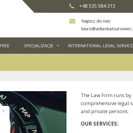
+48 535 584 313
Napisz do nas:
biuro@adwokatsurowiec.
FREE
SPECJALIZACJE
INTERNATIONAL LEGAL SERVICE
The Law Firm runs by 
comprehensive legal se
and private persons.
OUR SERVICES: