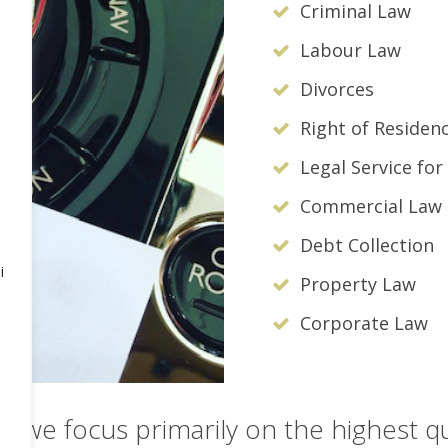
Criminal Law
Labour Law
Divorces
Right of Residen
Legal Service fo
Commercial Law
Debt Collection
i
Property Law
Corporate Law
e, we focus primarily on the highest q