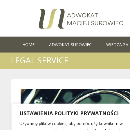
Skip
to
content
HOME
ADWOKAT SUROWIEC
WIEDZA ZA 
LEGAL SERVICE
USTAWIENIA POLITYKI PRYWATNOŚCI
Używamy plików cookies, aby pomóc użytkownikom w