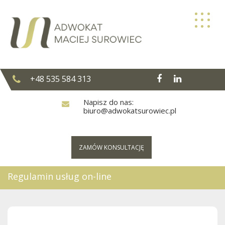
Skip
to
content
+48 535 584 313
Napisz do nas:
biuro@adwokatsurowiec.pl
ZAMÓW KONSULTACJĘ
Regulamin usług on-line