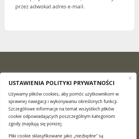
przez adwokat adres e-mail.
USTAWIENIA POLITYKI PRYWATNOŚCI
Używamy plików cookies, aby pomóc użytkownikom w
sprawnej nawigacji i wykonywaniu określonych funkcji.
Szczegółowe informacje na temat wszystkich plików
The Maciej Surowiec Law Firm
is a place where you can
cookie odpowiadających poszczególnym kategoriom
find a professional legal advice in the full range. We provide
zgody znajdują się poniżej.
stationary meetings in Warsaw and Katowice as well as the
Pliki cookie sklasyfikowane jako „niezbędne” są
remote ones
more