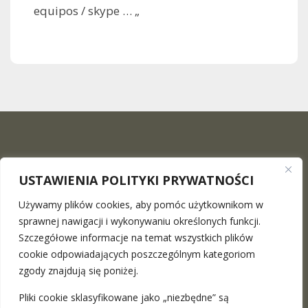
equipos / skype … „
USTAWIENIA POLITYKI PRYWATNOŚCI
Używamy plików cookies, aby pomóc użytkownikom w
sprawnej nawigacji i wykonywaniu określonych funkcji.
Szczegółowe informacje na temat wszystkich plików
The Maciej Surowiec Law Firm
is a place where you can
cookie odpowiadających poszczególnym kategoriom
find a professional legal advice in the full range. We provide
zgody znajdują się poniżej.
stationary meetings in Warsaw and Katowice as well as the
Pliki cookie sklasyfikowane jako „niezbędne” są
remote ones
more