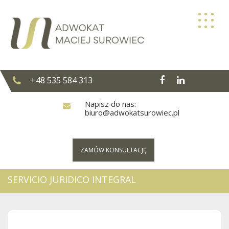
Skip
to
content
+48 535 584 313
Napisz do nas:
biuro@adwokatsurowiec.pl
ZAMÓW KONSULTACJĘ
SERVICIO JURIDICO INTEGRAL