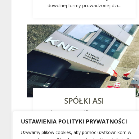
dowolnej formy prowadzonej dzi...
SPÓŁKI ASI
Alternatywne Spółki Inwestycyjne
Zakres obsługi obejmuje:
USTAWIENIA POLITYKI PRYWATNOŚCI
Używamy plików cookies, aby pomóc użytkownikom w