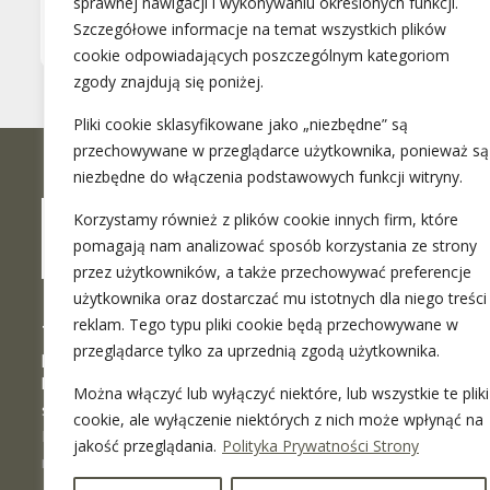
sprawnej nawigacji i wykonywaniu określonych funkcji.
Szczegółowe informacje na temat wszystkich plików
cookie odpowiadających poszczególnym kategoriom
zgody znajdują się poniżej.
Pliki cookie sklasyfikowane jako „niezbędne” są
przechowywane w przeglądarce użytkownika, ponieważ są
niezbędne do włączenia podstawowych funkcji witryny.
Korzystamy również z plików cookie innych firm, które
pomagają nam analizować sposób korzystania ze strony
przez użytkowników, a także przechowywać preferencje
użytkownika oraz dostarczać mu istotnych dla niego treści 
reklam. Tego typu pliki cookie będą przechowywane w
The Maciej Surowiec Law Firm
is a
przeglądarce tylko za uprzednią zgodą użytkownika.
place where you can find a professional
legal advice in the full range. We provide
Można włączyć lub wyłączyć niektóre, lub wszystkie te pliki
stationary meetings in Warsaw and
cookie, ale wyłączenie niektórych z nich może wpłynąć na
Katowice as well as the remote ones
jakość przeglądania.
Polityka Prywatności Strony
more