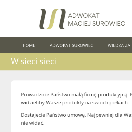
Skip
to
content
HOME
ADWOKAT SUROWIEC
WIEDZA ZA 
W sieci sieci
Prowadzicie Państwo małą firmę produkcyjną. Pe
widzieliby Wasze produkty na swoich półkach.
Dostajecie Państwo umowę. Najpewniej dla Was n
nie widać.