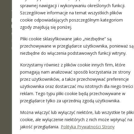
sprawnej nawigacji i wykonywaniu określonych funkcji.
The Maciej Surowiec Law Firm
is a
Szczegółowe informacje na temat wszystkich plików
place where you can find a professional
cookie odpowiadających poszczególnym kategoriom
legal advice in the full range. We provide
zgody znajdują się poniżej.
stationary meetings in Warsaw and
Pliki cookie sklasyfikowane jako „niezbędne” są
Katowice as well as the remote ones
przechowywane w przeglądarce użytkownika, ponieważ są
more
Marcin Koczur Koczur
M I
niezbędne do włączenia podstawowych funkcji witryny.
emu
7 miesięcy temu
Korzystamy również z plików cookie innych firm, które
pomagają nam analizować sposób korzystania ze strony
ug adw.
Ich hatte heute mein
Bardz
persönliches Erstgespräch,
mojej 
przez użytkowników, a także przechowywać preferencje
e
nachdem der Rechtsanwalt
Mecena
użytkownika oraz dostarczać mu istotnych dla niego treści 
nik
viele Vortätigkeiten mir, Zur
nie t
reklam. Tego typu pliki cookie będą przechowywane w
ytucja w
Verfügung gestellt hat, wie
meryto
przeglądarce tylko za uprzednią zgodą użytkownika.
Czytaj więcej
Czytaj
seine Vorgehensweise ist.
wielk
nie ty
Można włączyć lub wyłączyć niektóre, lub wszystkie te pliki
Auch das persönliche
też do
Potwi
cookie, ale wyłączenie niektórych z nich może wpłynąć na
Gespräch war sehr ruhig auf
Czuła
jakość przeglądania.
Polityka Prywatności Strony
eine sehr positiven Ebene,
na ka