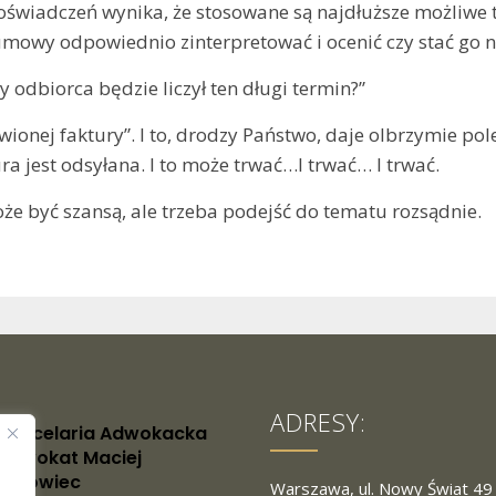
wiadczeń wynika, że stosowane są najdłuższe możliwe te
mowy odpowiednio zinterpretować i ocenić czy stać go n
 odbiorca będzie liczył ten długi termin?”
onej faktury”. I to, drodzy Państwo, daje olbrzymie pole
ura jest odsyłana. I to może trwać…I trwać… I trwać.
e być szansą, ale trzeba podejść do tematu rozsądnie.
ADRESY:
Kancelaria Adwokacka
Adwokat Maciej
Surowiec
Warszawa, ul. Nowy Świat 49