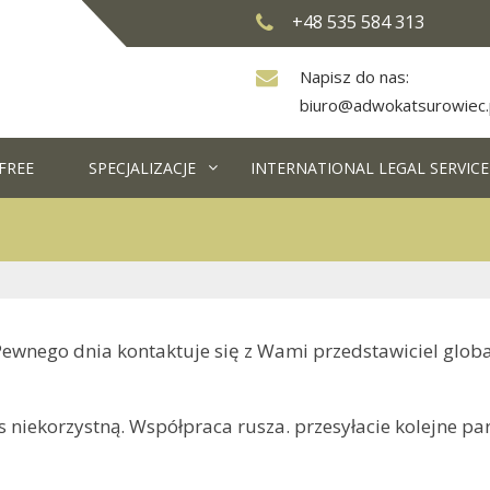
+48 535 584 313
Napisz do nas:
biuro@adwokatsurowiec.
FREE
SPECJALIZACJE
INTERNATIONAL LEGAL SERVICE
wnego dnia kontaktuje się z Wami przedstawiciel global
iekorzystną. Współpraca rusza. przesyłacie kolejne part