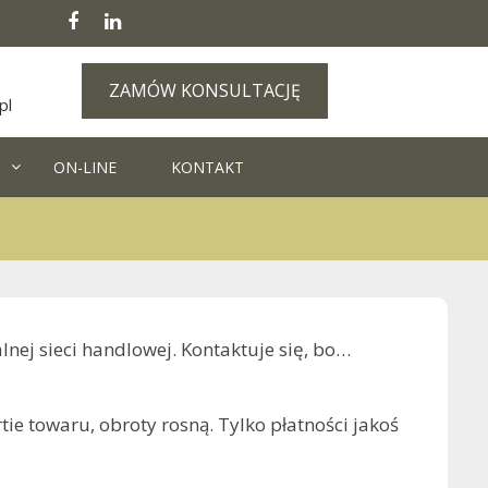
ZAMÓW KONSULTACJĘ
pl
ON-LINE
KONTAKT
nej sieci handlowej. Kontaktuje się, bo…
ie towaru, obroty rosną. Tylko płatności jakoś