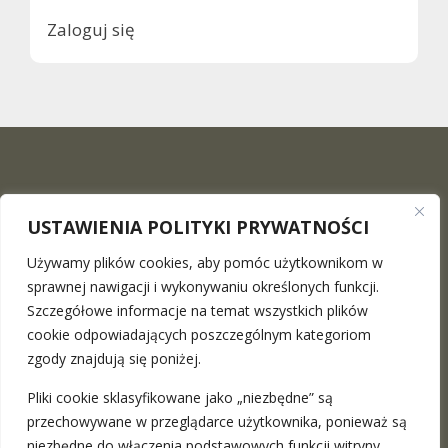
Zaloguj się
USTAWIENIA POLITYKI PRYWATNOŚCI
Używamy plików cookies, aby pomóc użytkownikom w
sprawnej nawigacji i wykonywaniu określonych funkcji.
Szczegółowe informacje na temat wszystkich plików
The Maciej Surowiec Law Firm
is a place where you can
cookie odpowiadających poszczególnym kategoriom
find a professional legal advice in the full range. We provide
zgody znajdują się poniżej.
stationary meetings in Warsaw and Katowice as well as the
Pliki cookie sklasyfikowane jako „niezbędne” są
remote ones
more
przechowywane w przeglądarce użytkownika, ponieważ są
niezbędne do włączenia podstawowych funkcji witryny.