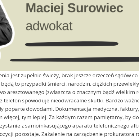
ia jest zupełnie świeży, brak jeszcze orzeczeń sądów co do
dą to przypadki śmierci, narodzin, ciężkich przewlekły
sowo aresztowanego (zwłaszcza o znacznym bądź wielkim
telefon spowoduje nieodwracalne skutki. Bardzo ważne je
ały poparte dowodami. Dokumentacja medyczna, faktury,
 więcej, tym lepiej. Za każdym razem pamiętamy, by do
zystanie z samoinkasującego aparatu telefonicznego al
ozycji pozostaje. Zażalenie na zarządzenie prokuratora