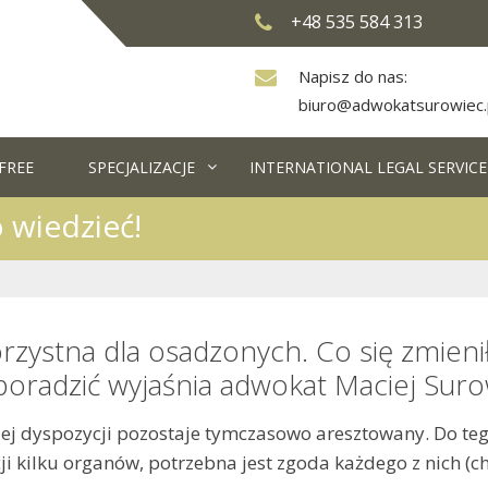
+48 535 584 313
Napisz do nas:
biuro@adwokatsurowiec.
FREE
SPECJALIZACJE
INTERNATIONAL LEGAL SERVICE
 wiedzieć!
orzystna dla osadzonych. Co się zmien
poradzić wyjaśnia adwokat Maciej Suro
ej dyspozycji pozostaje tymczasowo aresztowany. Do tego
 kilku organów, potrzebna jest zgoda każdego z nich (c