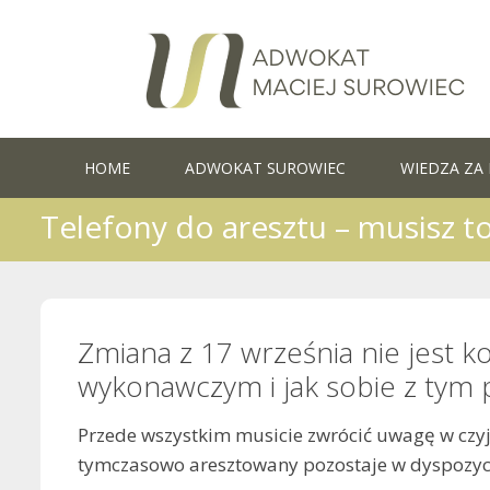
Skip
to
content
HOME
ADWOKAT SUROWIEC
WIEDZA ZA 
Telefony do aresztu – musisz to
Zmiana z 17 września nie jest k
wykonawczym i jak sobie z tym 
Przede wszystkim musicie zwrócić uwagę w czyj
tymczasowo aresztowany pozostaje w dyspozycji