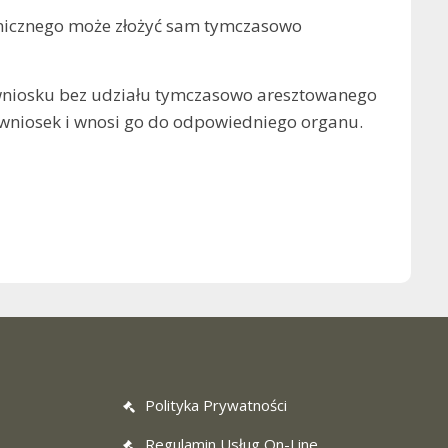
onicznego może złożyć sam tymczasowo
e wniosku bez udziału tymczasowo aresztowanego
 wniosek i wnosi go do odpowiedniego organu.
Polityka Prywatności
Regulamin Usług On-Line