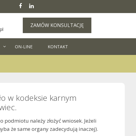
ZAMÓW KONSULTACJĘ
pl
ON-LINE
KONTAKT
iło w kodeksie karnym
wiec.
 podmiotu należy złożyć wniosek. Jeżeli
hyba że same organy zadecydują inaczej).