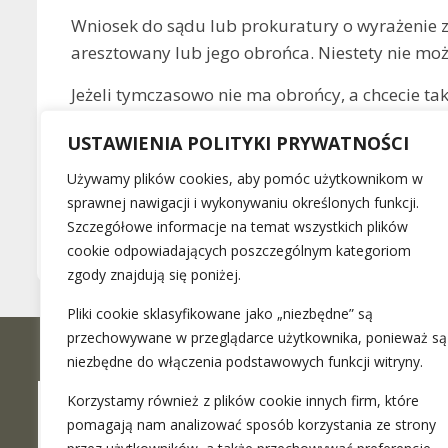
Wniosek do sądu lub prokuratury o wyrażenie 
aresztowany lub jego obrońca. Niestety nie moż
Jeżeli tymczasowo nie ma obrońcy, a chcecie t
jest udzielenie upoważnienia do obrony adwok
USTAWIENIA POLITYKI PRYWATNOŚCI
O wyznaczeniu adwokata przez taką osobę zaw
Używamy plików cookies, aby pomóc użytkownikom w
sprawnej nawigacji i wykonywaniu określonych funkcji.
Tags:
KODEKS KARNY
,
WIĘZIENIE
Szczegółowe informacje na temat wszystkich plików
cookie odpowiadających poszczególnym kategoriom
zgody znajdują się poniżej.
Pliki cookie sklasyfikowane jako „niezbędne” są
przechowywane w przeglądarce użytkownika, ponieważ są
niezbędne do włączenia podstawowych funkcji witryny.
Korzystamy również z plików cookie innych firm, które
pomagają nam analizować sposób korzystania ze strony