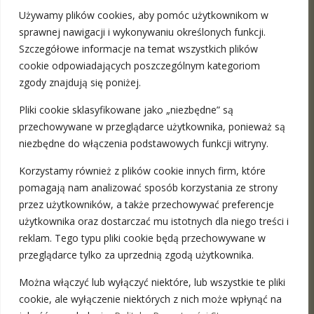
Używamy plików cookies, aby pomóc użytkownikom w
sprawnej nawigacji i wykonywaniu określonych funkcji.
Szczegółowe informacje na temat wszystkich plików
The Maciej Surowiec Law Firm
is a place where you can
cookie odpowiadających poszczególnym kategoriom
find a professional legal advice in the full range. We provide
zgody znajdują się poniżej.
stationary meetings in Warsaw and Katowice as well as the
Pliki cookie sklasyfikowane jako „niezbędne” są
remote ones
more
przechowywane w przeglądarce użytkownika, ponieważ są
niezbędne do włączenia podstawowych funkcji witryny.
ADRESY:
Korzystamy również z plików cookie innych firm, które
pomagają nam analizować sposób korzystania ze strony
Warszawa, ul. Nowy Świat 49 / 201
przez użytkowników, a także przechowywać preferencje
Katowice, ul. Francuska 35
użytkownika oraz dostarczać mu istotnych dla niego treści i
reklam. Tego typu pliki cookie będą przechowywane w
przeglądarce tylko za uprzednią zgodą użytkownika.
Można włączyć lub wyłączyć niektóre, lub wszystkie te pliki
Polityka Prywatności
cookie, ale wyłączenie niektórych z nich może wpłynąć na
Regulamin Usług On-Line