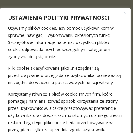
USTAWIENIA POLITYKI PRYWATNOŚCI
Używamy plików cookies, aby pomóc użytkownikom w
sprawnej nawigacji i wykonywaniu określonych funkcji.
Szczegółowe informacje na temat wszystkich plików
The Maciej Surowiec Law Firm
is a place where you can
cookie odpowiadających poszczególnym kategoriom
find a professional legal advice in the full range. We provide
zgody znajdują się poniżej.
stationary meetings in Warsaw and Katowice as well as the
Pliki cookie sklasyfikowane jako „niezbędne” są
remote ones
more
przechowywane w przeglądarce użytkownika, ponieważ są
niezbędne do włączenia podstawowych funkcji witryny.
ADRESY:
Korzystamy również z plików cookie innych firm, które
pomagają nam analizować sposób korzystania ze strony
Warszawa, ul. Nowy Świat 49 / 201
przez użytkowników, a także przechowywać preferencje
Katowice, ul. Francuska 35
użytkownika oraz dostarczać mu istotnych dla niego treści i
reklam. Tego typu pliki cookie będą przechowywane w
przeglądarce tylko za uprzednią zgodą użytkownika.