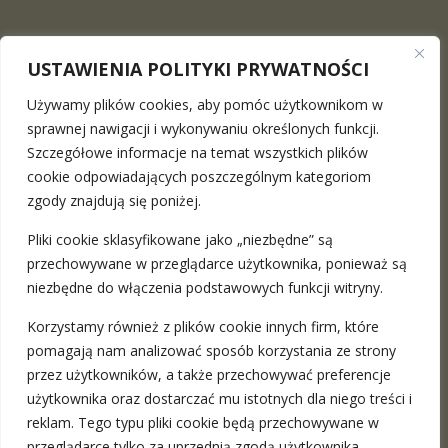
USTAWIENIA POLITYKI PRYWATNOŚCI
Używamy plików cookies, aby pomóc użytkownikom w
sprawnej nawigacji i wykonywaniu określonych funkcji.
Szczegółowe informacje na temat wszystkich plików
The Maciej Surowiec Law Firm
is a place where you can
cookie odpowiadających poszczególnym kategoriom
find a professional legal advice in the full range. We provide
zgody znajdują się poniżej.
stationary meetings in Warsaw and Katowice as well as the
Pliki cookie sklasyfikowane jako „niezbędne” są
remote ones
more
przechowywane w przeglądarce użytkownika, ponieważ są
niezbędne do włączenia podstawowych funkcji witryny.
ADRESY:
Korzystamy również z plików cookie innych firm, które
pomagają nam analizować sposób korzystania ze strony
Warszawa, ul. Nowy Świat 49 / 201
przez użytkowników, a także przechowywać preferencje
Katowice, ul. Francuska 35
użytkownika oraz dostarczać mu istotnych dla niego treści i
reklam. Tego typu pliki cookie będą przechowywane w
przeglądarce tylko za uprzednią zgodą użytkownika.