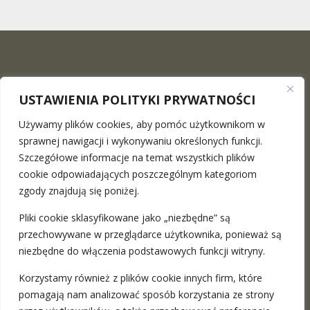
USTAWIENIA POLITYKI PRYWATNOŚCI
Używamy plików cookies, aby pomóc użytkownikom w
sprawnej nawigacji i wykonywaniu określonych funkcji.
Szczegółowe informacje na temat wszystkich plików
The Maciej Surowiec Law Firm
is a place where you can
cookie odpowiadających poszczególnym kategoriom
find a professional legal advice in the full range. We provide
zgody znajdują się poniżej.
stationary meetings in Warsaw and Katowice as well as the
Pliki cookie sklasyfikowane jako „niezbędne” są
remote ones
more
przechowywane w przeglądarce użytkownika, ponieważ są
niezbędne do włączenia podstawowych funkcji witryny.
ADRESY:
Korzystamy również z plików cookie innych firm, które
pomagają nam analizować sposób korzystania ze strony
Warszawa, ul. Nowy Świat 49 / 201